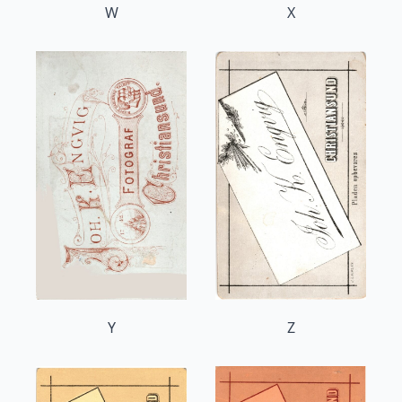
W
X
Y
Z