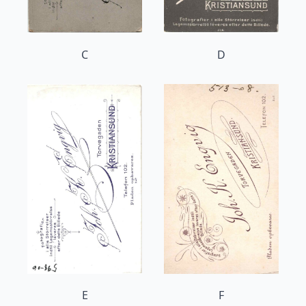
C
D
E
F