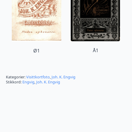
Å1
Ø1
Kategorier:
Visittkortfoto
,
Joh. K. Engvig
Stikkord:
Engvig
,
Joh. K. Engvig