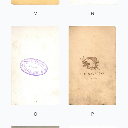
M
N
O
P