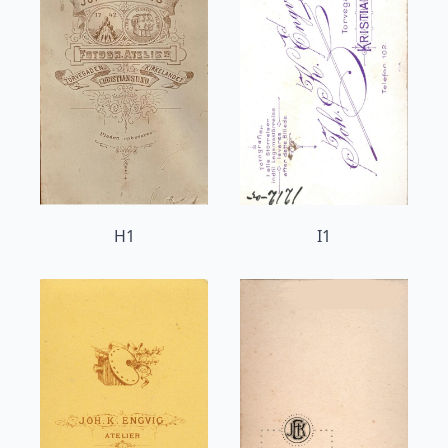
H1
I1