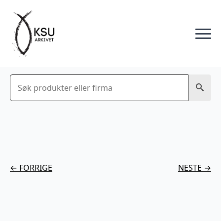
Søk
← FORRIGE
NESTE →