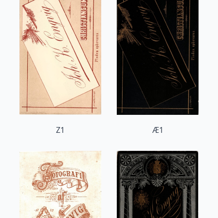
Z1
Æ1