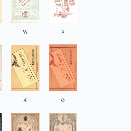
W
X
Æ
Ø