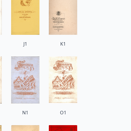
J1
K1
N1
O1