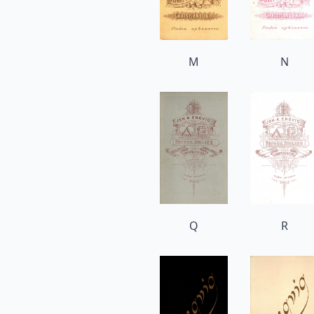
M
N
Q
R