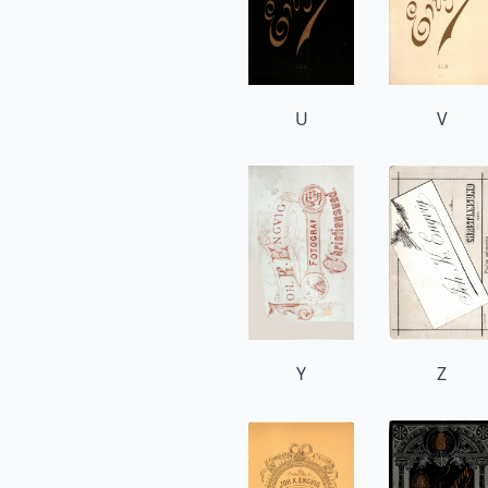
U
V
Y
Z