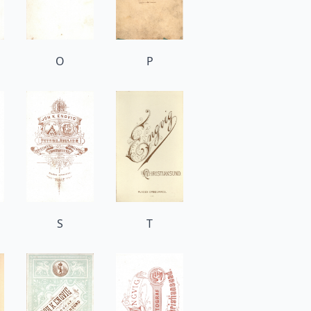
O
P
S
T