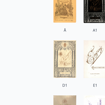
Å
A1
D1
E1