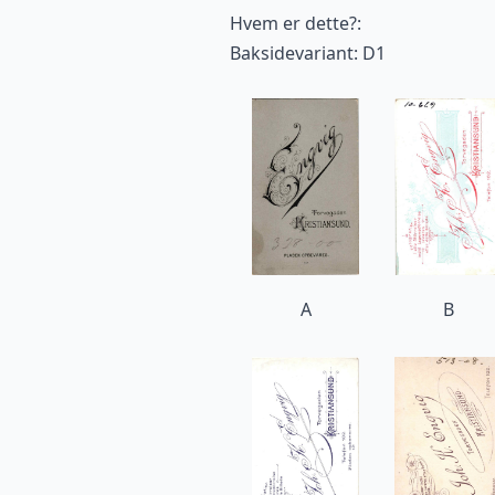
Hvem er dette?:
Baksidevariant: D1
A
B