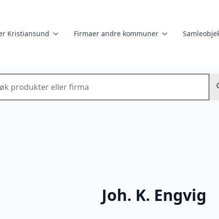
er Kristiansund
Firmaer andre kommuner
Samleobjek
k
Joh. K. Engvig