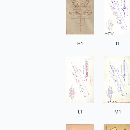
H1
I1
L1
M1