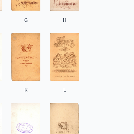
G
H
K
L