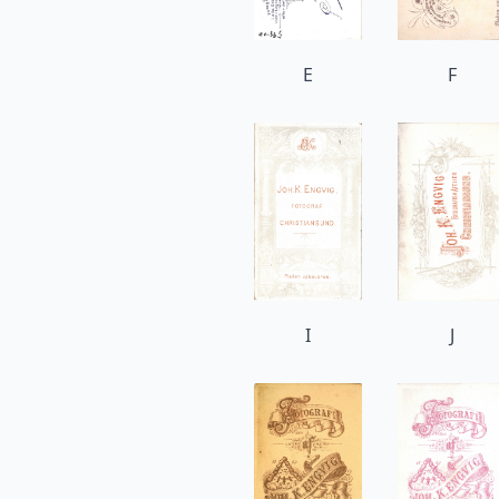
E
F
I
J