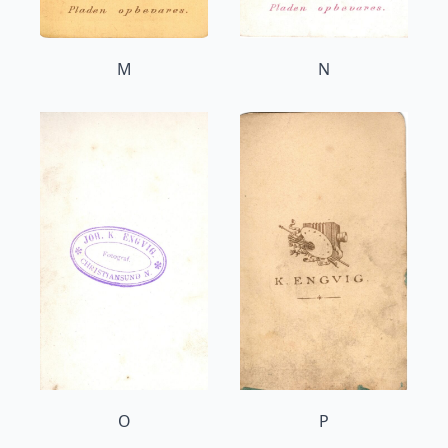
M
N
O
P