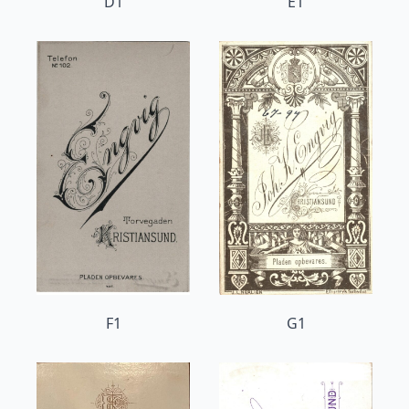
D1
E1
F1
G1