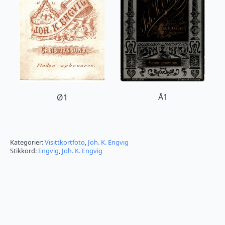
Å1
Ø1
Kategorier:
Visittkortfoto
,
Joh. K. Engvig
Stikkord:
Engvig
,
Joh. K. Engvig