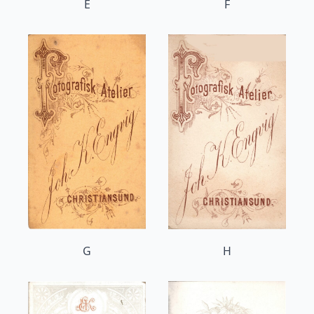
E
F
G
H