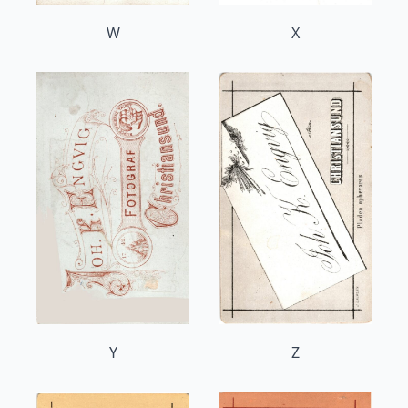
W
X
Y
Z