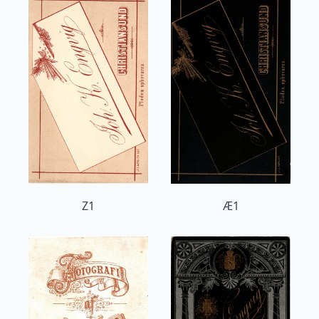
Z1
Æ1