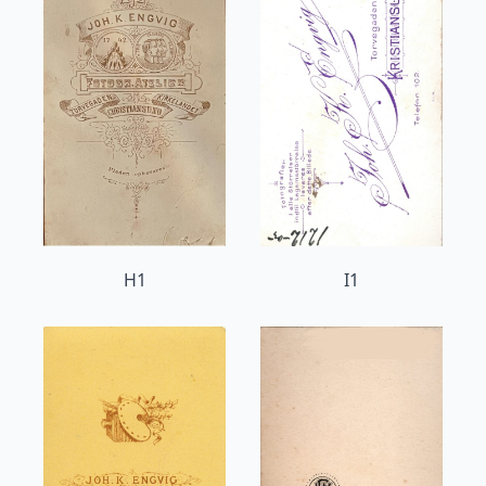
H1
I1