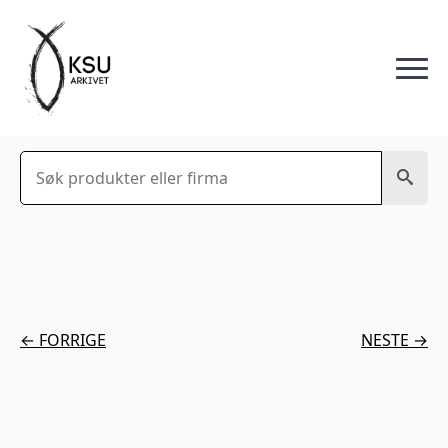
Søk
← FORRIGE
NESTE →