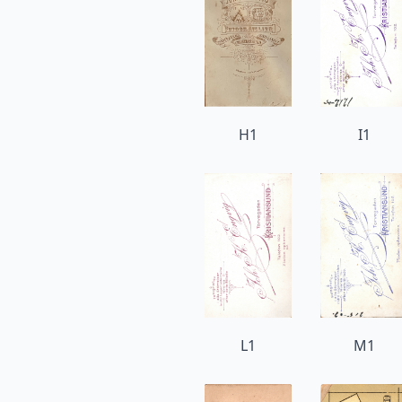
H1
I1
L1
M1