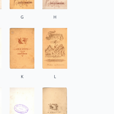
G
H
K
L