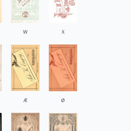
W
X
Æ
Ø