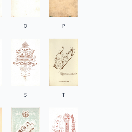
O
P
S
T