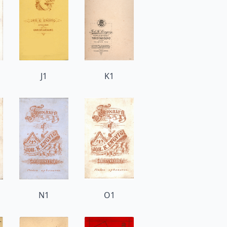
J1
K1
N1
O1