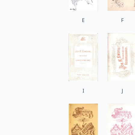
E
F
I
J