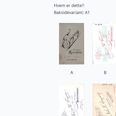
Hvem er dette?:
Baksidevariant: A1
A
B