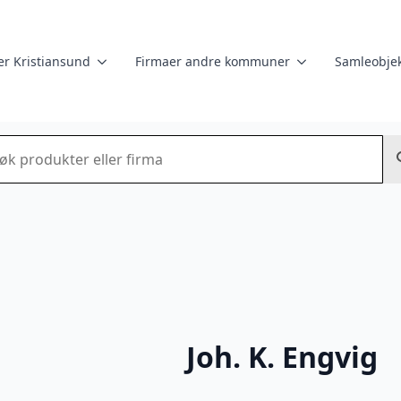
er Kristiansund
Firmaer andre kommuner
Samleobjek
k
Joh. K. Engvig