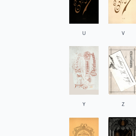
U
V
Y
Z