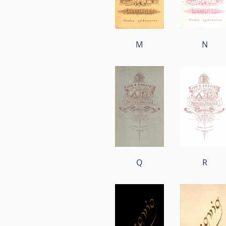
M
N
Q
R