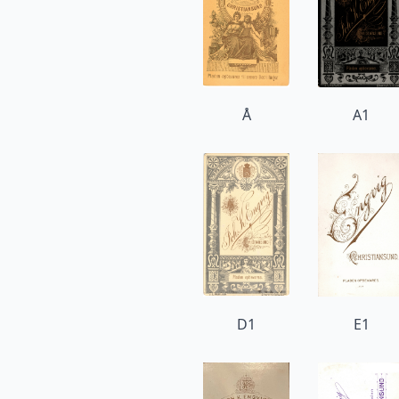
Å
A1
D1
E1