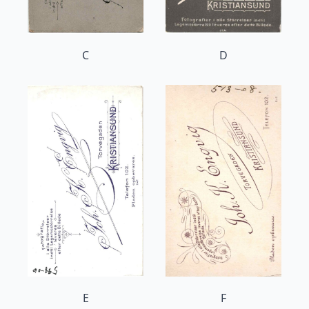
C
D
E
F