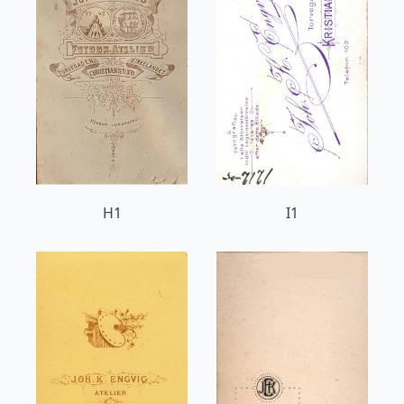
H1
I1