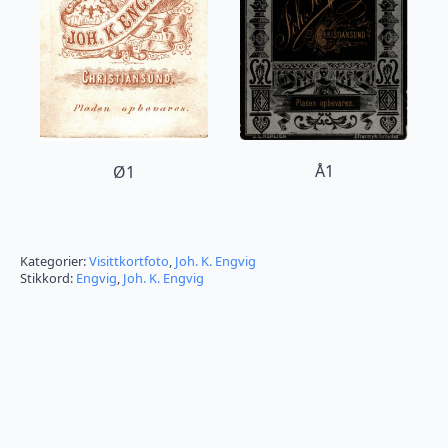
Å1
Ø1
Kategorier:
Visittkortfoto
,
Joh. K. Engvig
Stikkord:
Engvig
,
Joh. K. Engvig