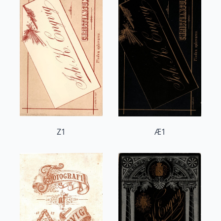
Z1
Æ1