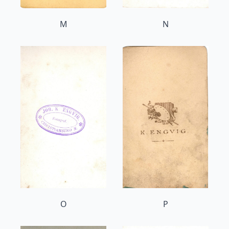
M
N
O
P