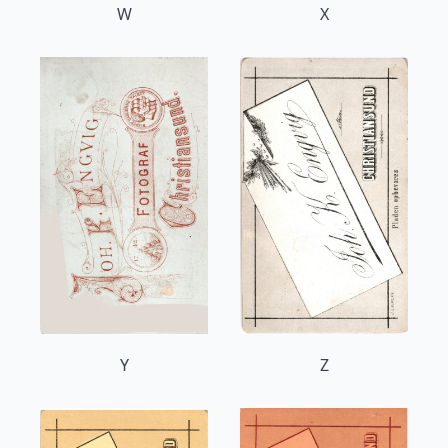
W
X
Y
Z