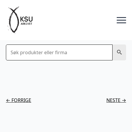
Søk
← FORRIGE
NESTE →