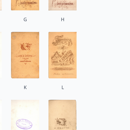
G
H
K
L