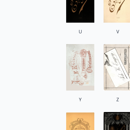
U
V
Y
Z