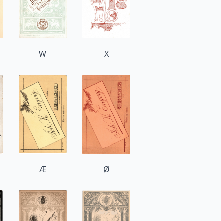
W
X
Æ
Ø