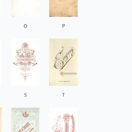
O
P
S
T