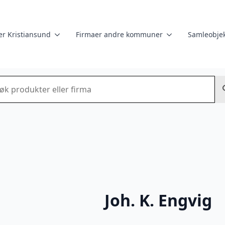
er Kristiansund
Firmaer andre kommuner
Samleobjek
k
Joh. K. Engvig