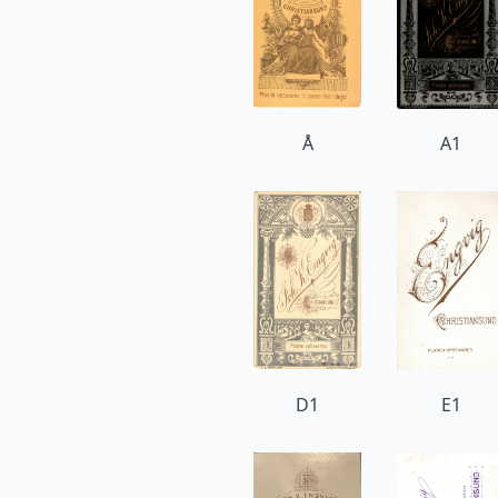
Å
A1
D1
E1