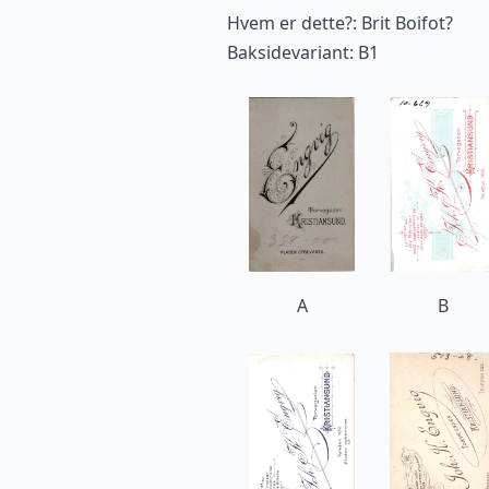
Hvem er dette?: Brit Boifot?
Baksidevariant: B1
A
B