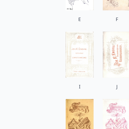
E
F
I
J