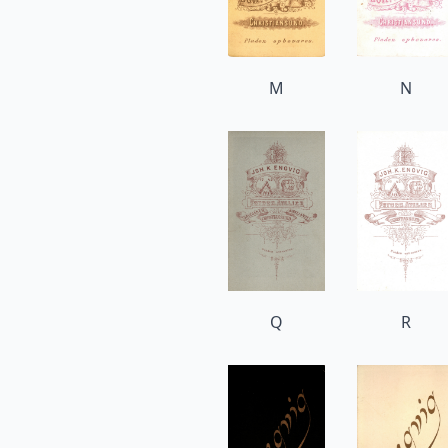
M
N
Q
R