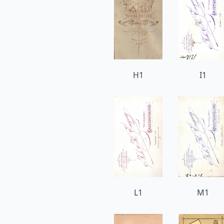
H1
I1
L1
M1