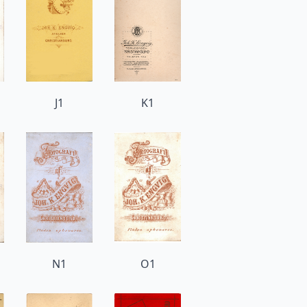
J1
K1
N1
O1