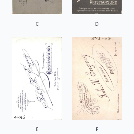
C
D
E
F