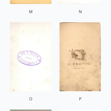
M
N
O
P