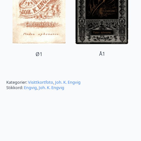
Å1
Ø1
Kategorier:
Visittkortfoto
,
Joh. K. Engvig
Stikkord:
Engvig
,
Joh. K. Engvig