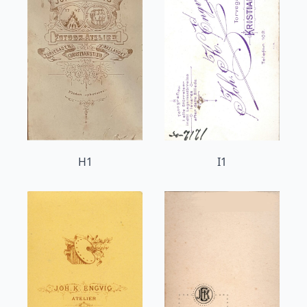
H1
I1