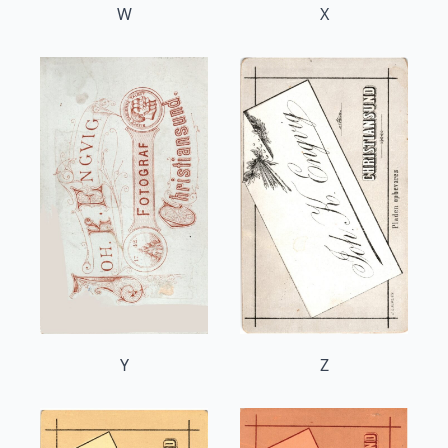
W
X
Y
Z