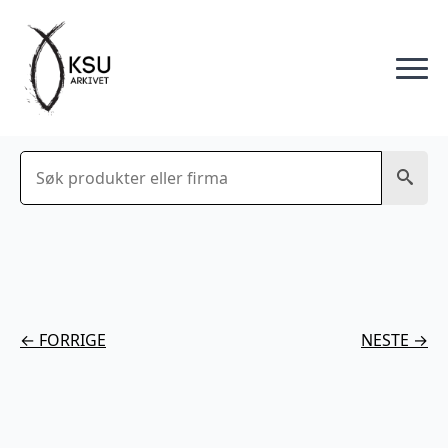
Søk
← FORRIGE
NESTE →