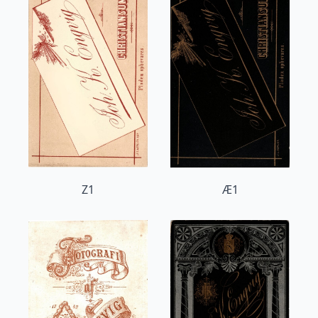
Z1
Æ1