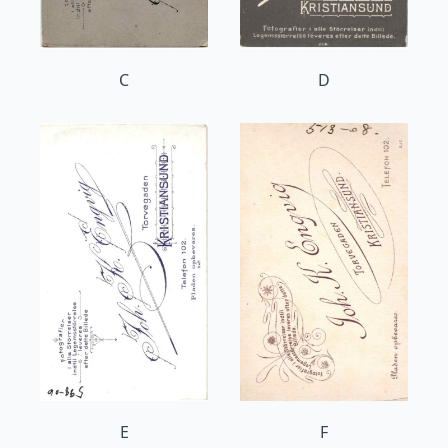
C
D
E
F