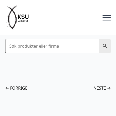
Søk
← FORRIGE
NESTE →