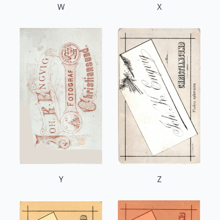
W
X
Y
Z