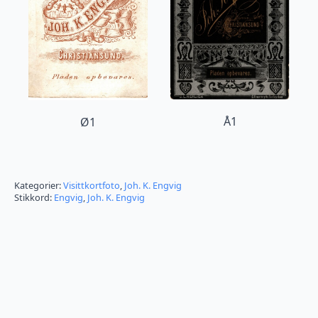
Å1
Ø1
Kategorier:
Visittkortfoto
,
Joh. K. Engvig
Stikkord:
Engvig
,
Joh. K. Engvig