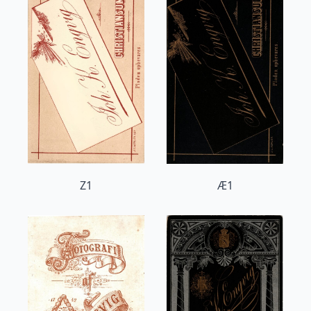
Z1
Æ1