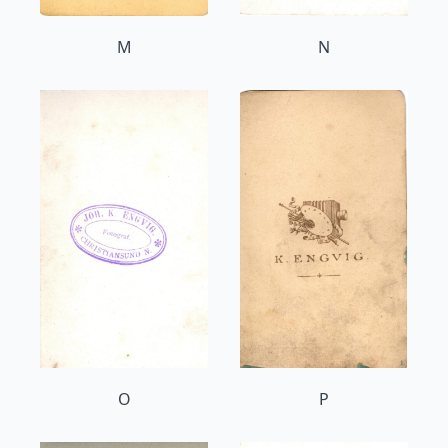
M
N
O
P