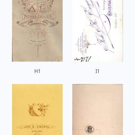
H1
I1