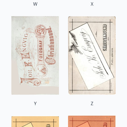
W
X
Y
Z