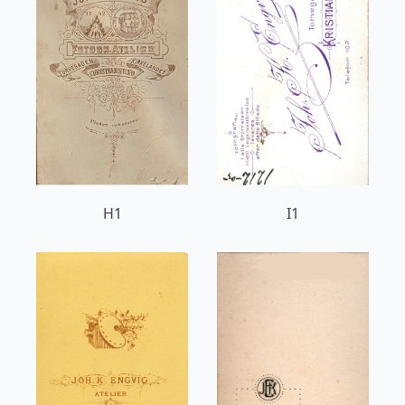
H1
I1