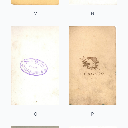
M
N
O
P