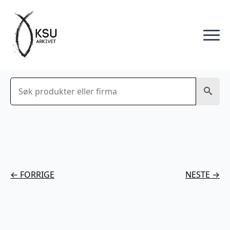
Søk
← FORRIGE
NESTE →