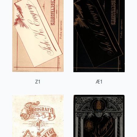
Z1
Æ1