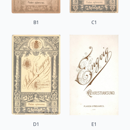
B1
C1
D1
E1