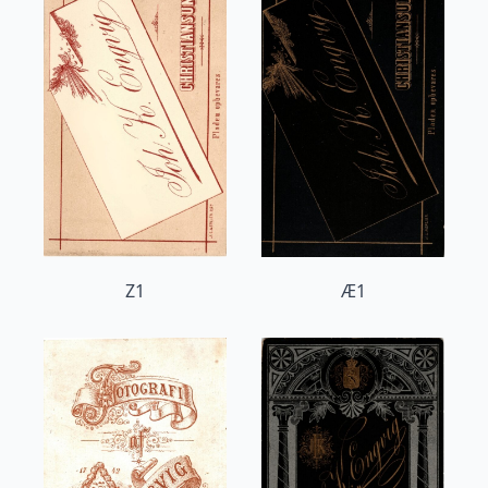
Z1
Æ1