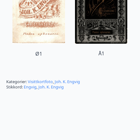
Å1
Ø1
Kategorier:
Visittkortfoto
,
Joh. K. Engvig
Stikkord:
Engvig
,
Joh. K. Engvig