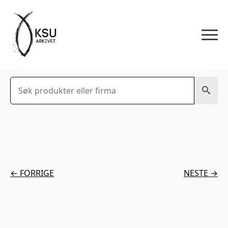
Søk
← FORRIGE
NESTE →