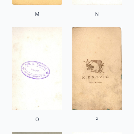
M
N
O
P