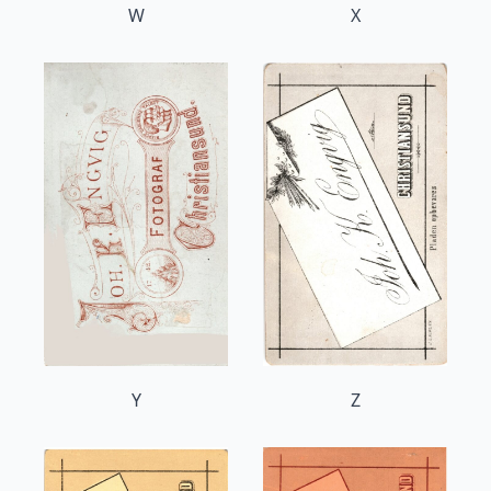
W
X
Y
Z