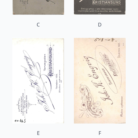
C
D
E
F