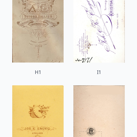
H1
I1