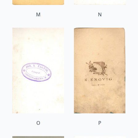
M
N
O
P