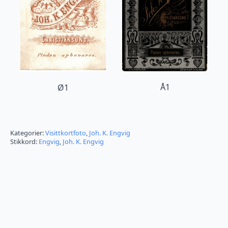
Å1
Ø1
Kategorier:
Visittkortfoto
,
Joh. K. Engvig
Stikkord:
Engvig
,
Joh. K. Engvig