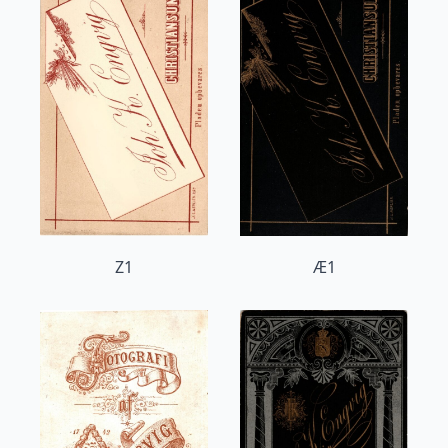
Z1
Æ1