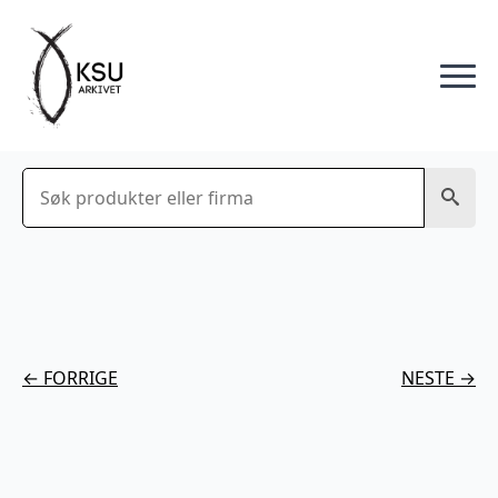
Søk
← FORRIGE
NESTE →