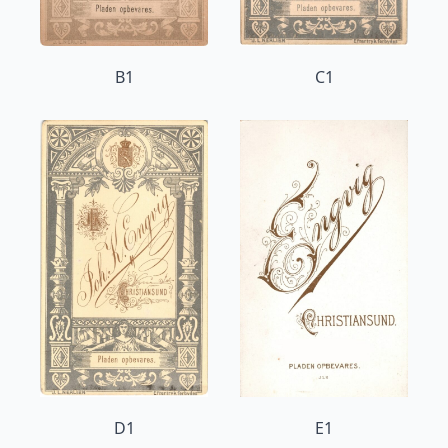
B1
C1
D1
E1