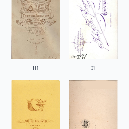
H1
I1