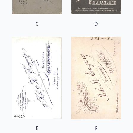
C
D
E
F