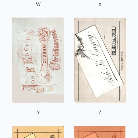
W
X
Y
Z