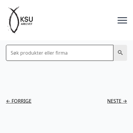
Søk
← FORRIGE
NESTE →