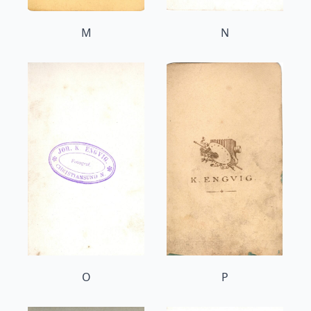
M
N
O
P