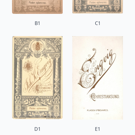
B1
C1
D1
E1