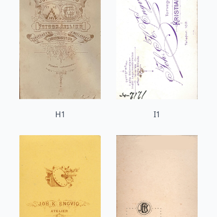
H1
I1