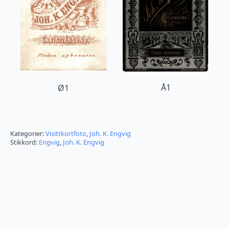
Å1
Ø1
Kategorier:
Visittkortfoto
,
Joh. K. Engvig
Stikkord:
Engvig
,
Joh. K. Engvig