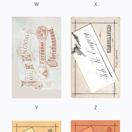
W
X
Y
Z