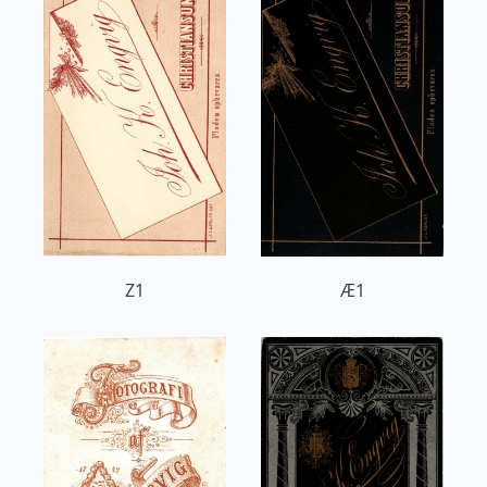
Z1
Æ1