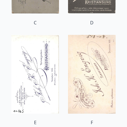
C
D
E
F