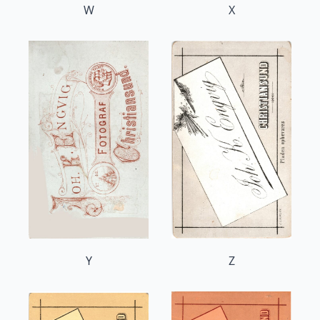
W
X
Y
Z