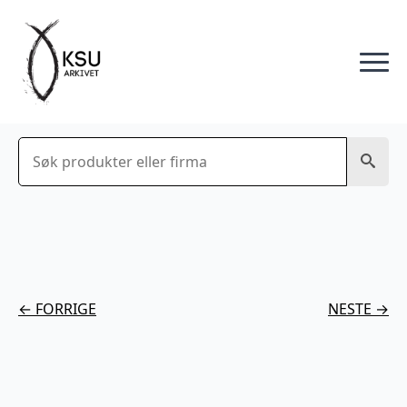
Søk
← FORRIGE
NESTE →