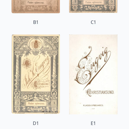
B1
C1
D1
E1