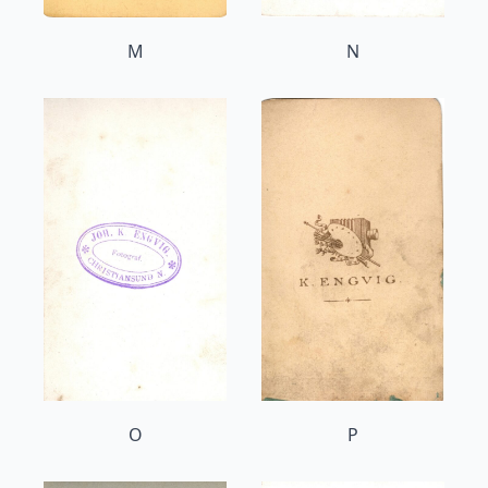
M
N
O
P