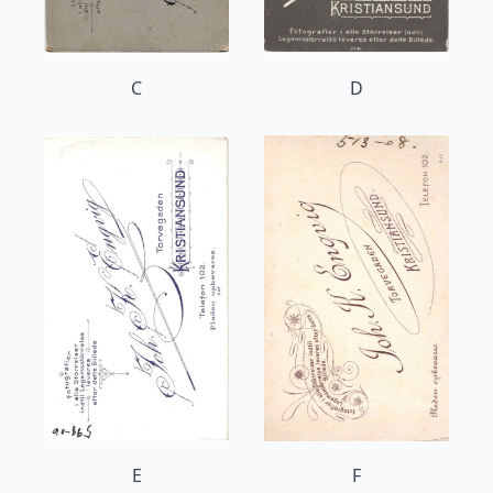
C
D
E
F