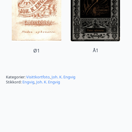
Å1
Ø1
Kategorier:
Visittkortfoto
,
Joh. K. Engvig
Stikkord:
Engvig
,
Joh. K. Engvig