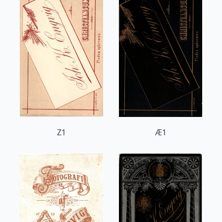
Z1
Æ1