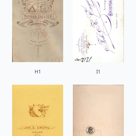
H1
I1