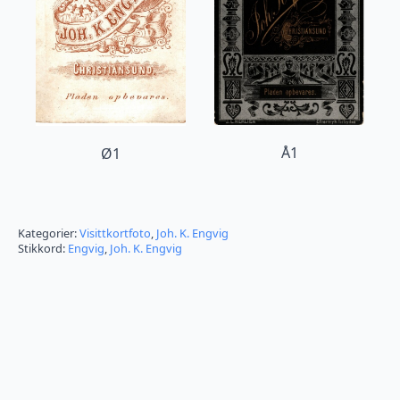
Å1
Ø1
Kategorier:
Visittkortfoto
,
Joh. K. Engvig
Stikkord:
Engvig
,
Joh. K. Engvig