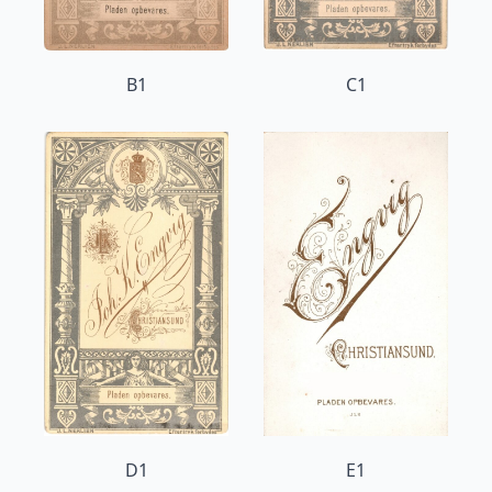
B1
C1
D1
E1