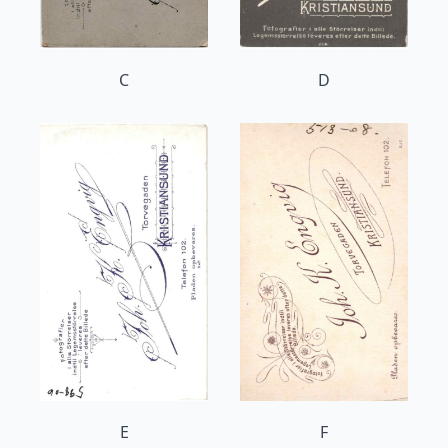
C
D
E
F