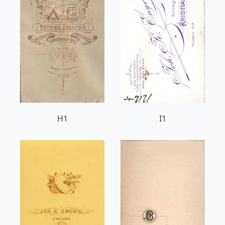
H1
I1