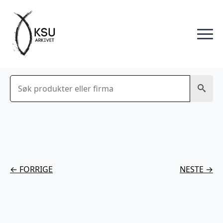
Søk
← FORRIGE
NESTE →