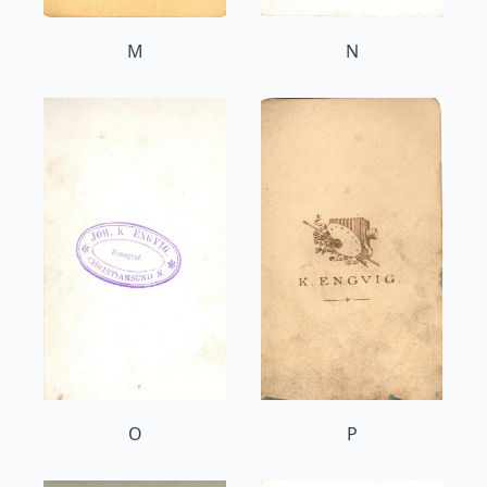
M
N
O
P