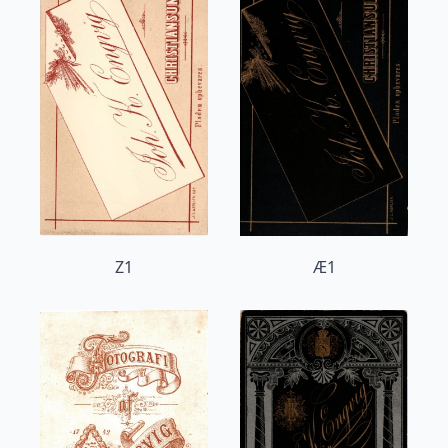
Z1
Æ1