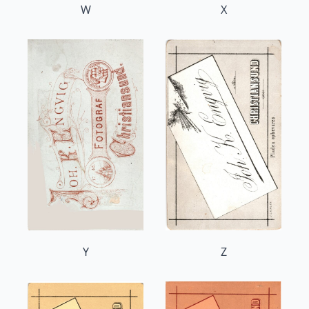
W
X
Y
Z