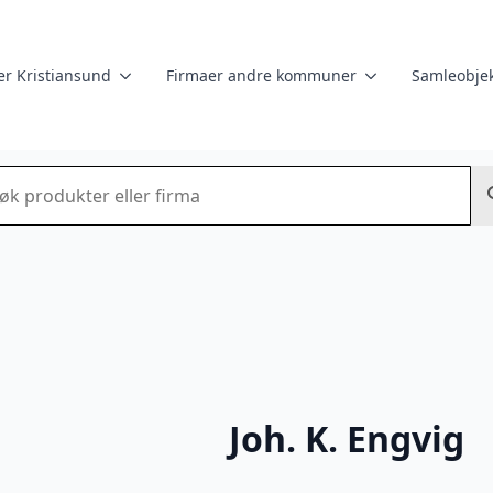
er Kristiansund
Firmaer andre kommuner
Samleobjek
k
Joh. K. Engvig