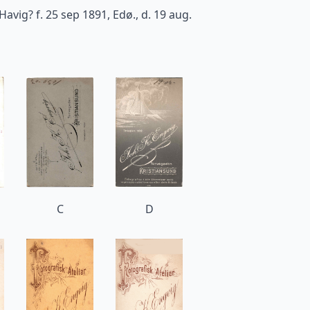
vig? f. 25 sep 1891, Edø., d. 19 aug.
C
D