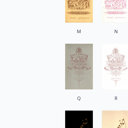
M
N
Q
R