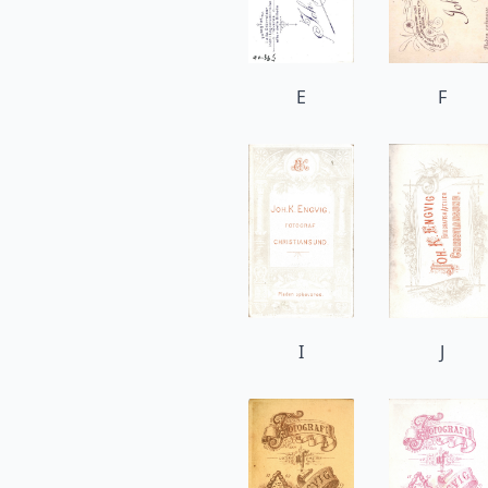
E
F
I
J