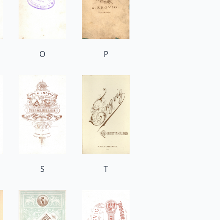
O
P
S
T