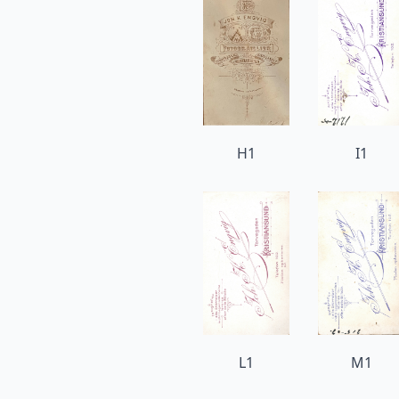
H1
I1
L1
M1