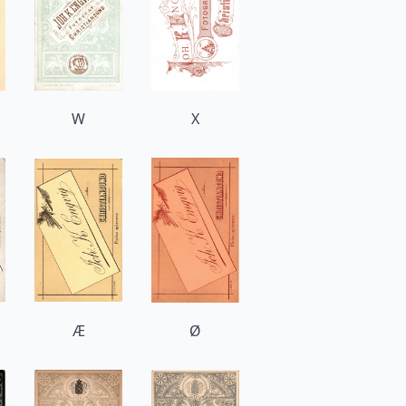
W
X
Æ
Ø