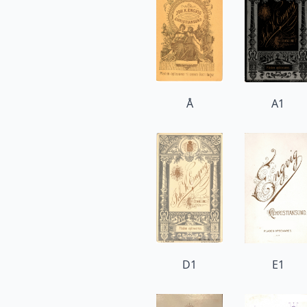
Å
A1
D1
E1