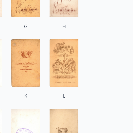
G
H
K
L