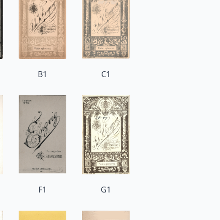
B1
C1
F1
G1