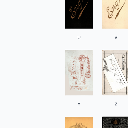
U
V
Y
Z