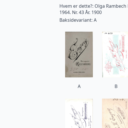
Hvem er dette?: Olga Rambech Ha
1964. Nr. 43 År. 1900
Baksidevariant: A
A
B