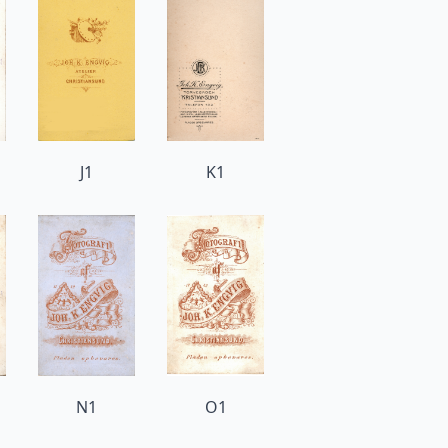
J1
K1
N1
O1