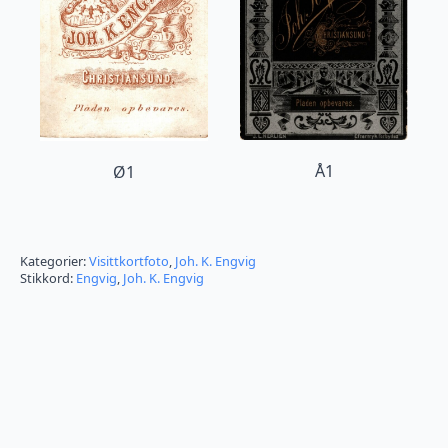
Å1
Ø1
Kategorier:
Visittkortfoto
,
Joh. K. Engvig
Stikkord:
Engvig
,
Joh. K. Engvig