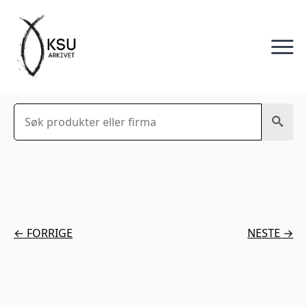
Søk
← FORRIGE
NESTE →