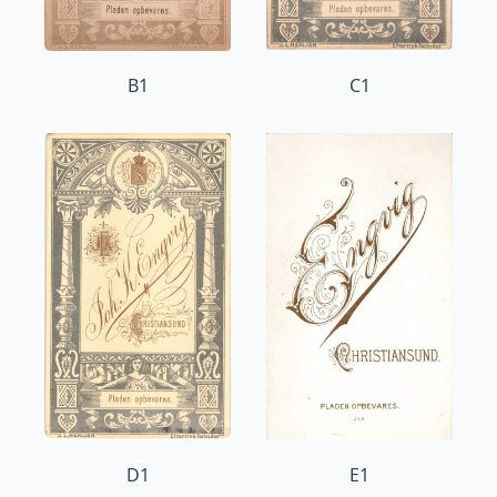
B1
C1
D1
E1