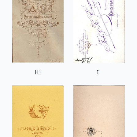
H1
I1