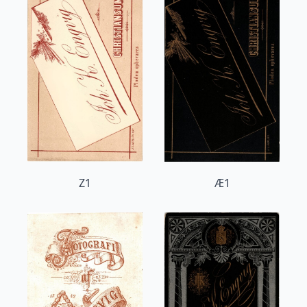
Z1
Æ1