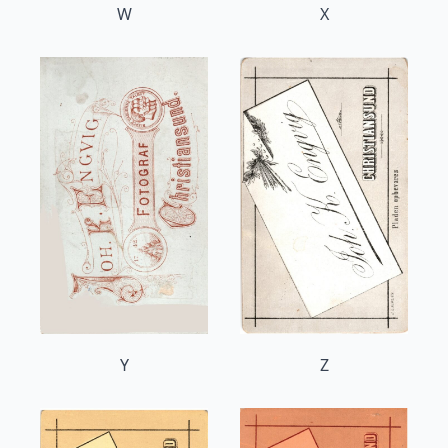
W
X
Y
Z