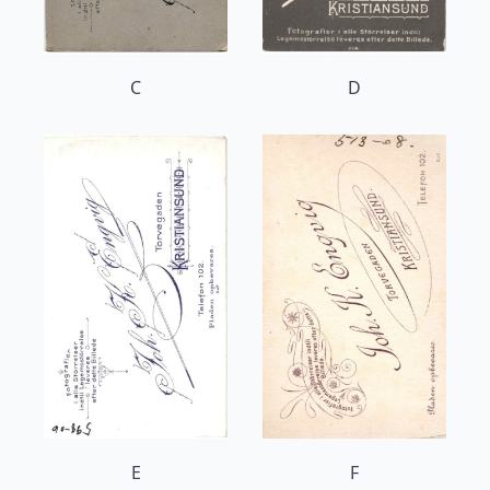
C
D
E
F