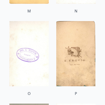
M
N
O
P