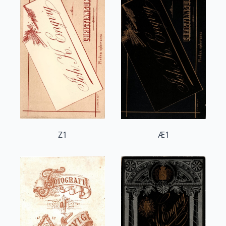
Z1
Æ1