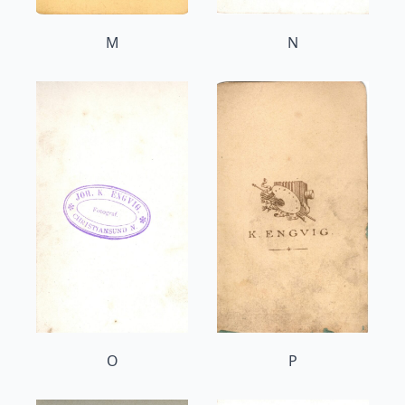
M
N
O
P