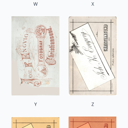
W
X
Y
Z