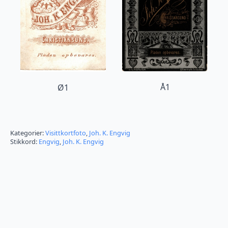
Å1
Ø1
Kategorier:
Visittkortfoto
,
Joh. K. Engvig
Stikkord:
Engvig
,
Joh. K. Engvig