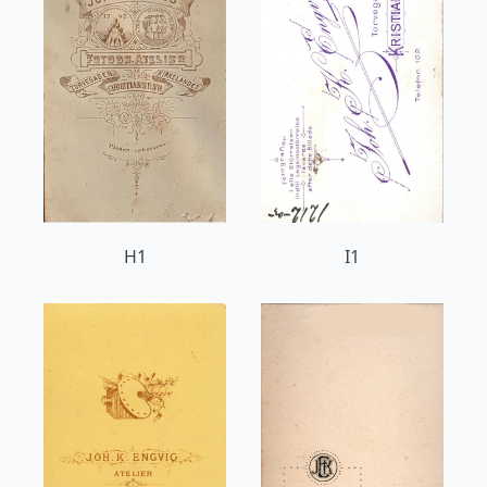
H1
I1