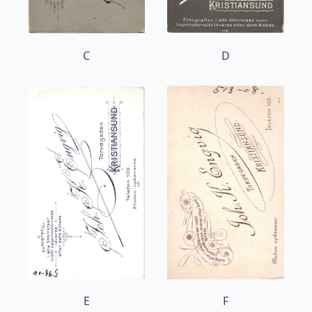
C
D
E
F