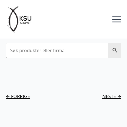
Søk
← FORRIGE
NESTE →