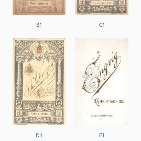
B1
C1
D1
E1