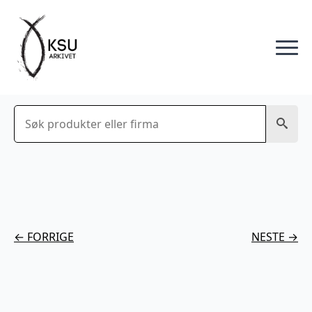
Søk
← FORRIGE
NESTE →