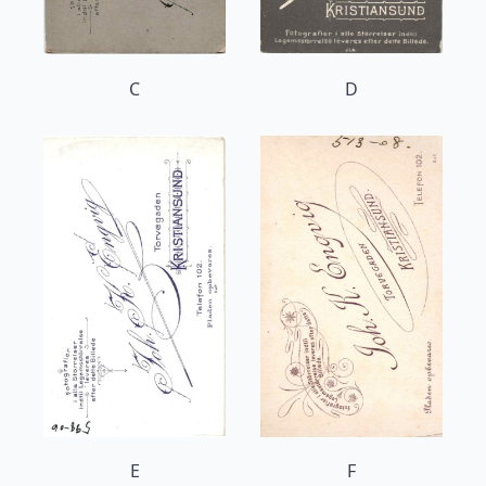
C
D
E
F