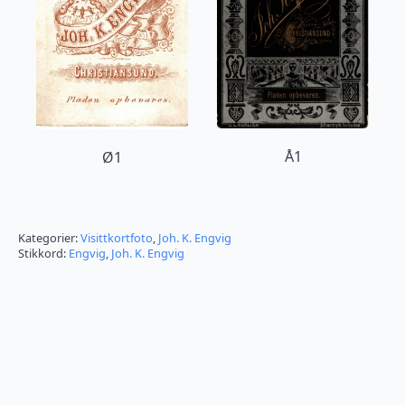
Å1
Ø1
Kategorier:
Visittkortfoto
,
Joh. K. Engvig
Stikkord:
Engvig
,
Joh. K. Engvig