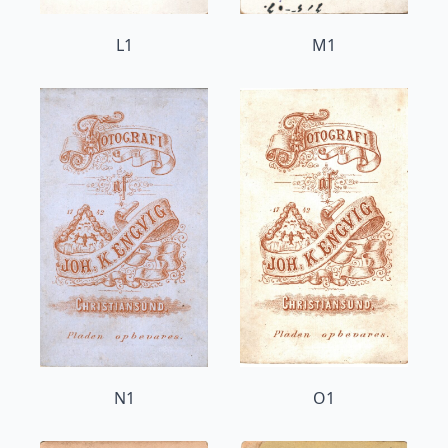
L1
M1
N1
O1