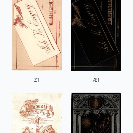
Z1
Æ1