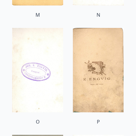
M
N
O
P