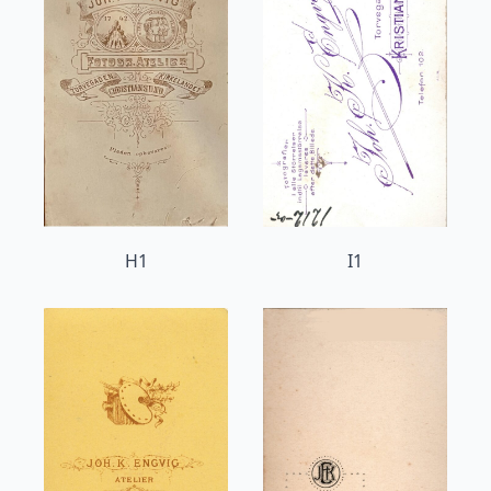
H1
I1