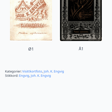
Å1
Ø1
Kategorier:
Visittkortfoto
,
Joh. K. Engvig
Stikkord:
Engvig
,
Joh. K. Engvig