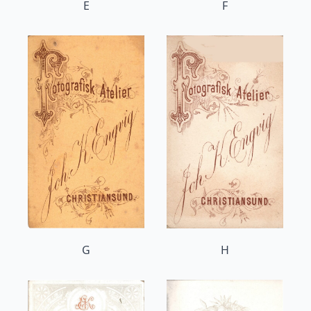
E
F
G
H