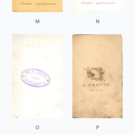
M
N
O
P