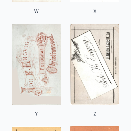
W
X
Y
Z