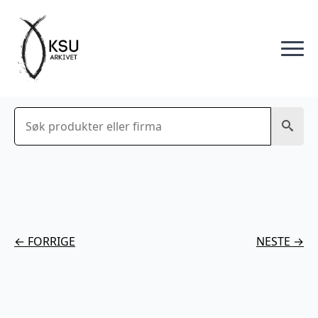
Søk
← FORRIGE
NESTE →