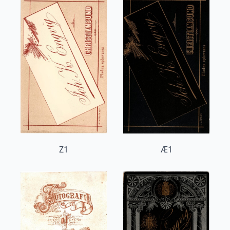
Z1
Æ1