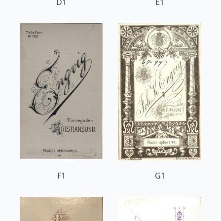
D1
E1
F1
G1