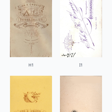
H1
I1