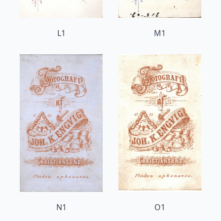
L1
M1
N1
O1