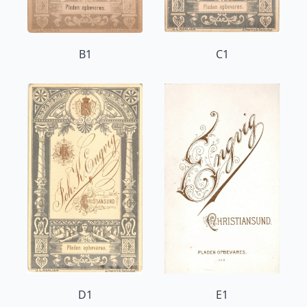
B1
C1
D1
E1