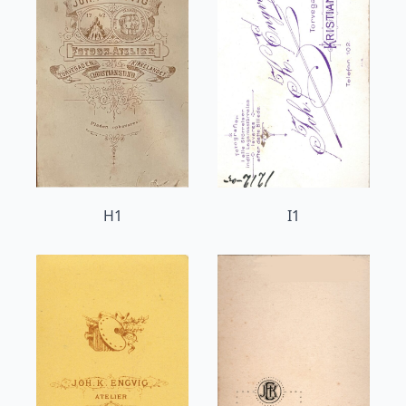
H1
I1