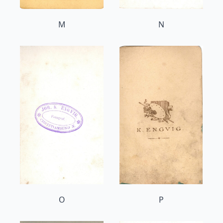
M
N
O
P