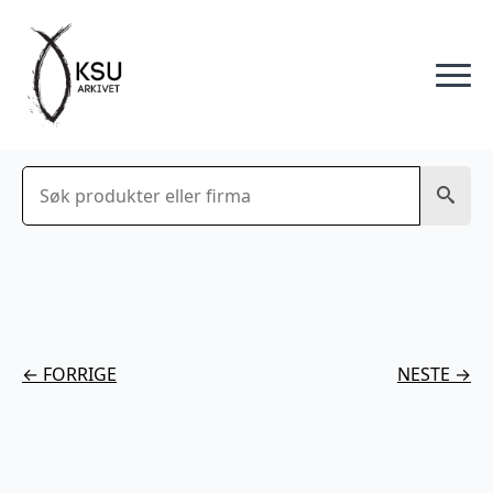
Søk
← FORRIGE
NESTE →