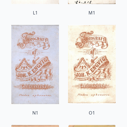
L1
M1
N1
O1