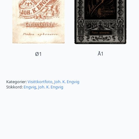
Å1
Ø1
Kategorier:
Visittkortfoto
,
Joh. K. Engvig
Stikkord:
Engvig
,
Joh. K. Engvig