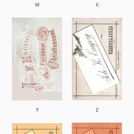
W
X
Y
Z