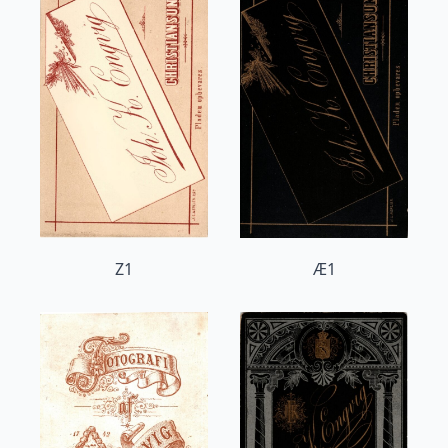
Z1
Æ1