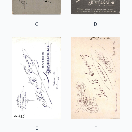
C
D
E
F