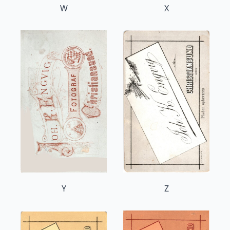
W
X
Y
Z