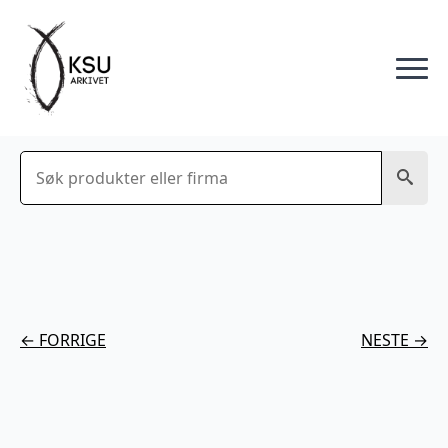
Søk
← FORRIGE
NESTE →