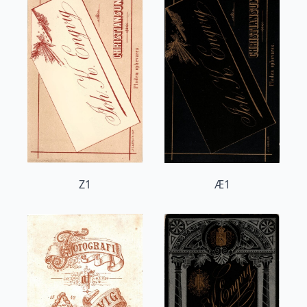
Z1
Æ1