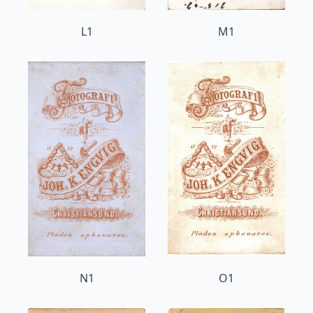
L1
M1
N1
O1