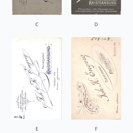
C
D
E
F