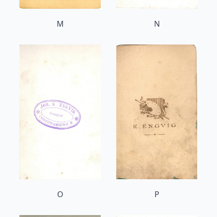
M
N
O
P