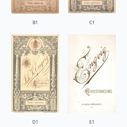
B1
C1
D1
E1