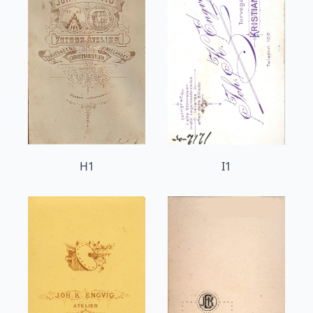
H1
I1