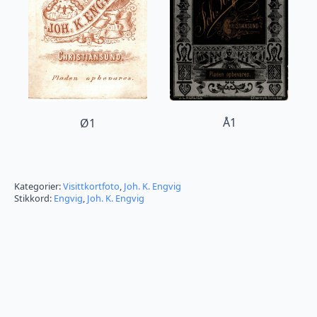
Å1
Ø1
Kategorier:
Visittkortfoto
,
Joh. K. Engvig
Stikkord:
Engvig
,
Joh. K. Engvig