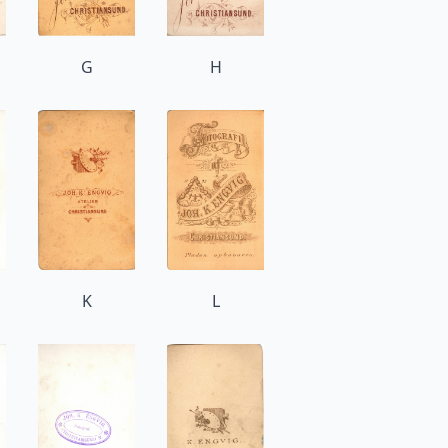
G
H
K
L