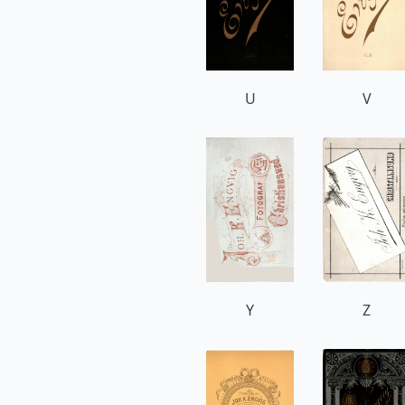
U
V
Y
Z