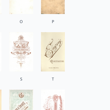
O
P
S
T