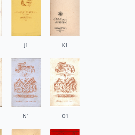
J1
K1
N1
O1