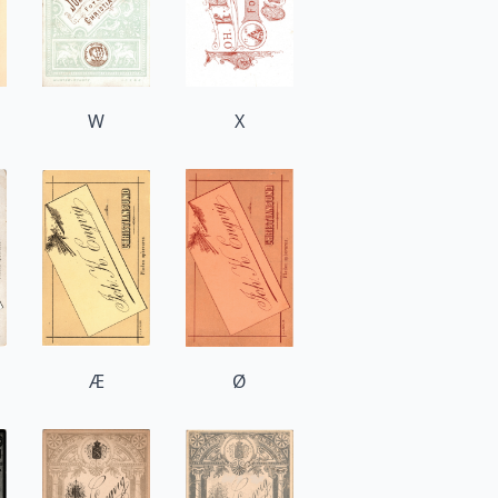
W
X
Æ
Ø