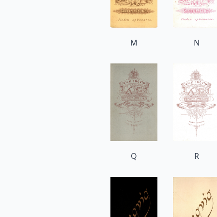
M
N
Q
R