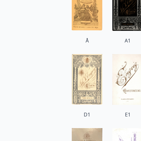
Å
A1
D1
E1