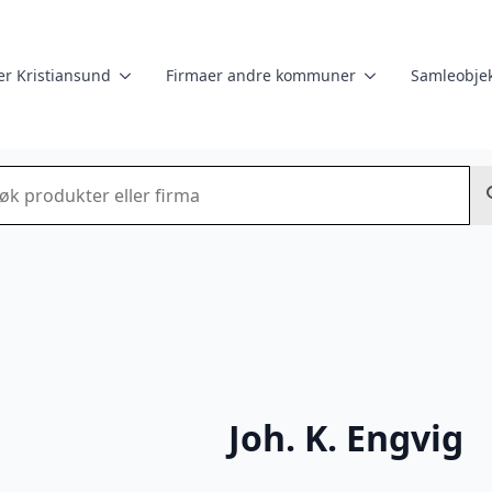
er Kristiansund
Firmaer andre kommuner
Samleobjek
k
Joh. K. Engvig