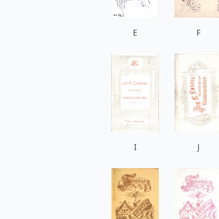
E
F
I
J