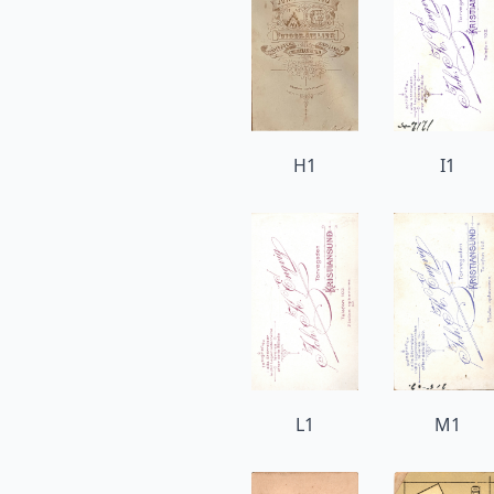
H1
I1
L1
M1