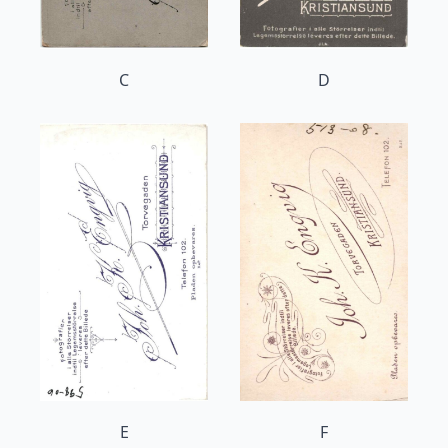
C
D
E
F