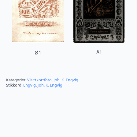
Å1
Ø1
Kategorier:
Visittkortfoto
,
Joh. K. Engvig
Stikkord:
Engvig
,
Joh. K. Engvig