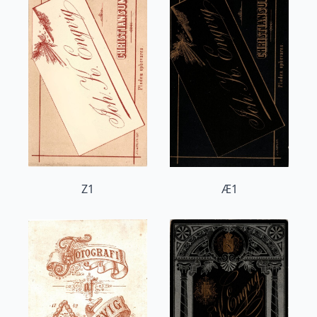
Z1
Æ1