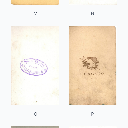
M
N
O
P