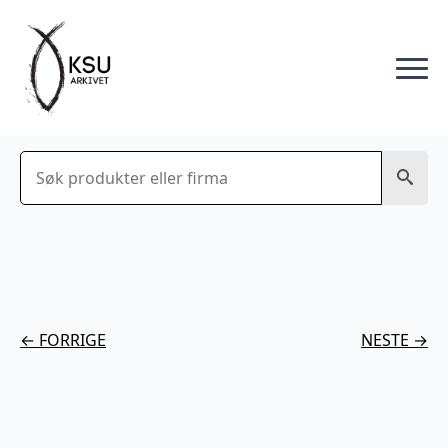
Søk
← FORRIGE
NESTE →