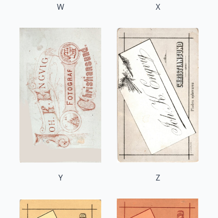
W
X
Y
Z