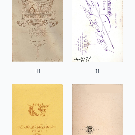
H1
I1