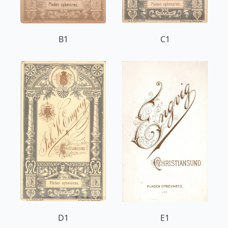
B1
C1
D1
E1