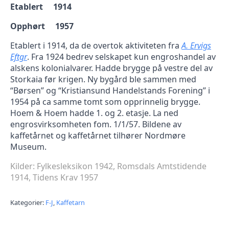
Etablert 1914
Opphørt 1957
Etablert i 1914, da de overtok aktiviteten fra
A. Ervigs
Eftgr
. Fra 1924 bedrev selskapet kun engroshandel av
alskens kolonialvarer. Hadde brygge på vestre del av
Storkaia før krigen. Ny bygård ble sammen med
“Børsen” og “Kristiansund Handelstands Forening” i
1954 på ca samme tomt som opprinnelig brygge.
Hoem & Hoem hadde 1. og 2. etasje. La ned
engrosvirksomheten fom. 1/1/57. Bildene av
kaffetårnet og kaffetårnet tilhører Nordmøre
Museum.
Kilder: Fylkesleksikon 1942, Romsdals Amtstidende
1914, Tidens Krav 1957
Kategorier:
F-J
,
Kaffetarn