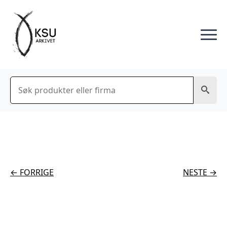
Søk
← FORRIGE
NESTE →