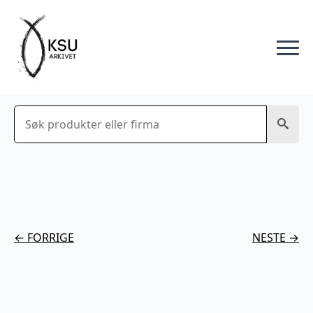
Søk
← FORRIGE
NESTE →