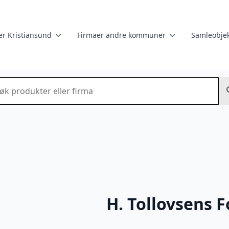
er Kristiansund
Firmaer andre kommuner
Samleobjek
k
H. Tollovsens F