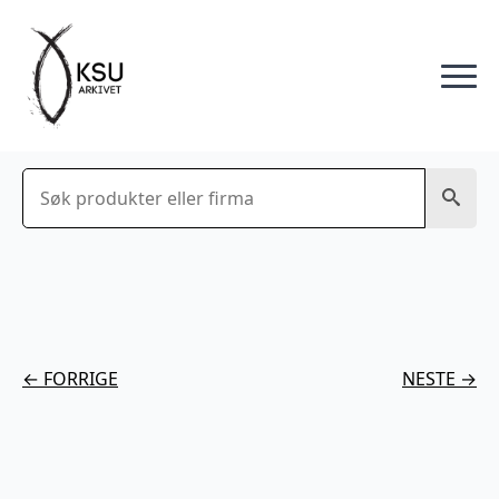
Søk
← FORRIGE
NESTE →