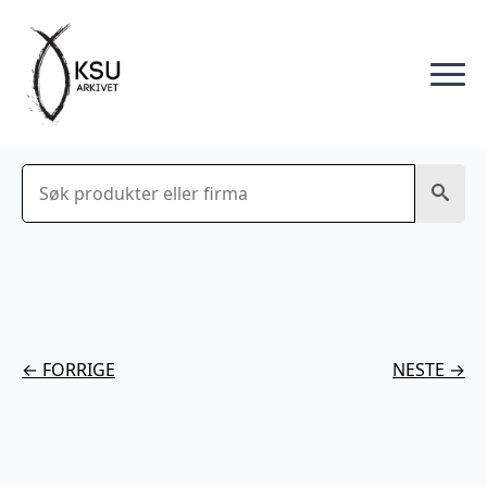
Søk
← FORRIGE
NESTE →