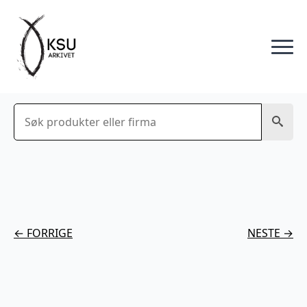
Søk
← FORRIGE
NESTE →