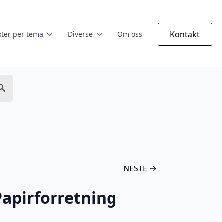
Kontakt
ter per tema
Diverse
Om oss
NESTE →
apirforretning