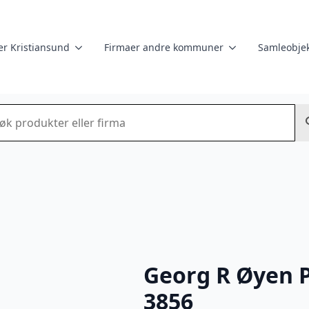
er Kristiansund
Firmaer andre kommuner
Samleobjek
k
Georg R Øyen P
3856