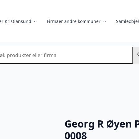
er Kristiansund
Firmaer andre kommuner
Samleobjek
k
Georg R Øyen P
0008