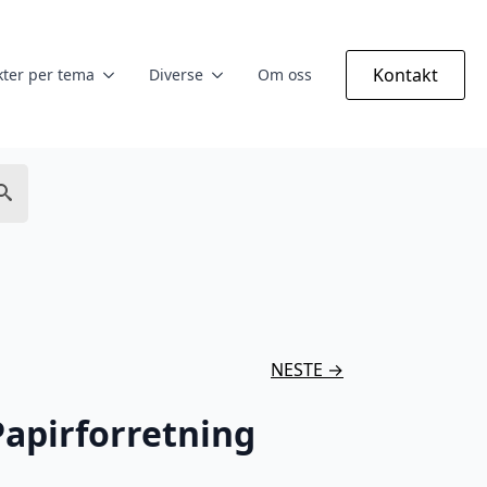
Kontakt
ter per tema
Diverse
Om oss
NESTE →
apirforretning