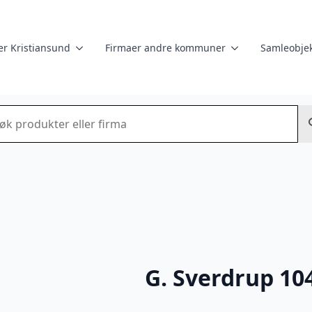
er Kristiansund
Firmaer andre kommuner
Samleobjek
k
G. Sverdrup 10