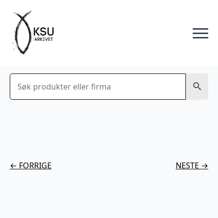
Søk
← FORRIGE
NESTE →