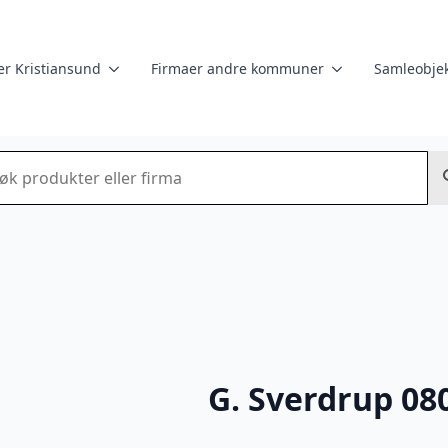
er Kristiansund
Firmaer andre kommuner
Samleobjek
k
G. Sverdrup 08