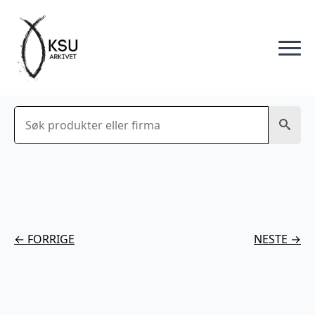
Søk
← FORRIGE
NESTE →