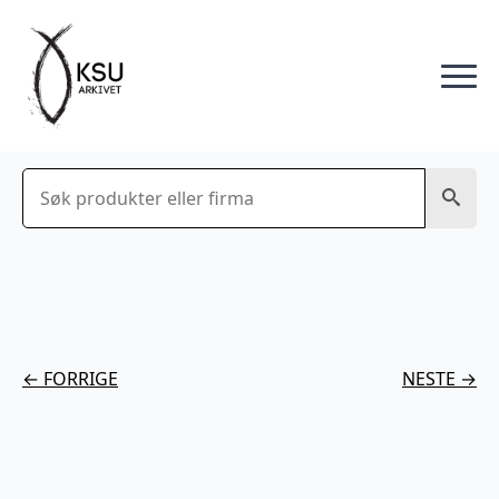
Søk
← FORRIGE
NESTE →