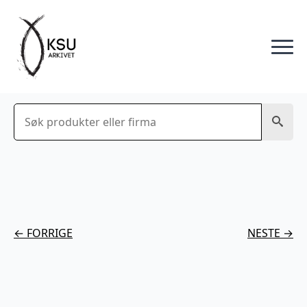
Søk
← FORRIGE
NESTE →