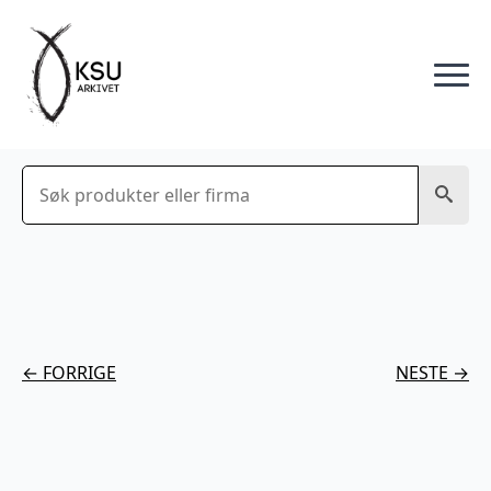
Søk
← FORRIGE
NESTE →