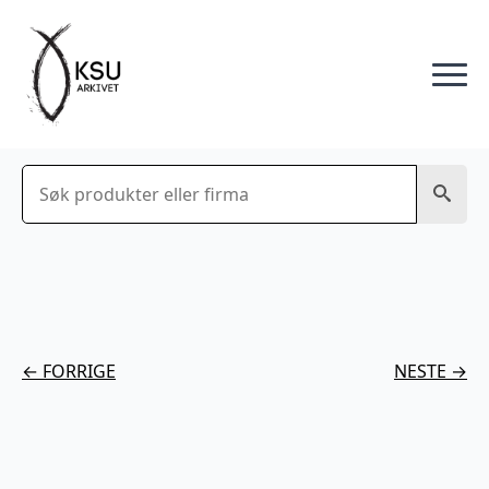
Søk
← FORRIGE
NESTE →