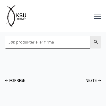
Søk
← FORRIGE
NESTE →