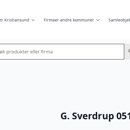
er Kristiansund
Firmaer andre kommuner
Samleobjek
k
G. Sverdrup 05