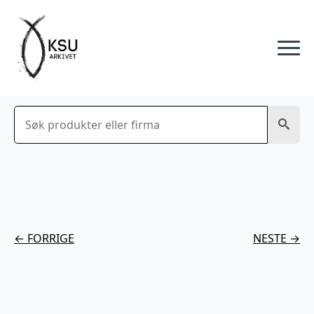
Søk
← FORRIGE
NESTE →