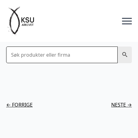
Søk
← FORRIGE
NESTE →