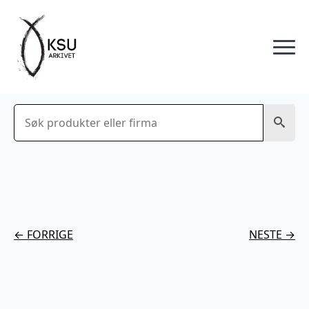
Søk
← FORRIGE
NESTE →