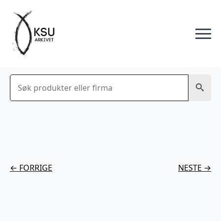
Søk
← FORRIGE
NESTE →