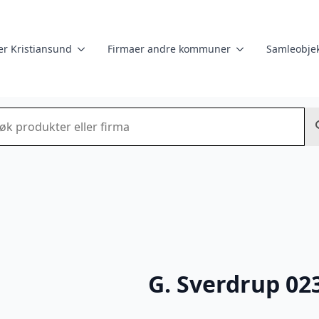
er Kristiansund
Firmaer andre kommuner
Samleobjek
k
G. Sverdrup 02