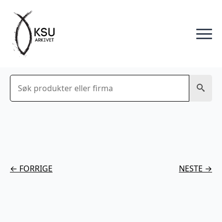
Søk
← FORRIGE
NESTE →