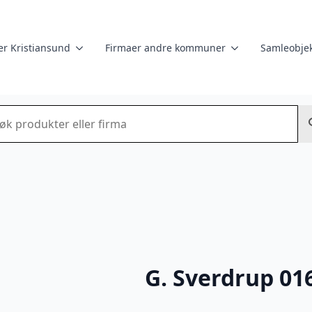
er Kristiansund
Firmaer andre kommuner
Samleobjek
k
G. Sverdrup 01