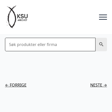
Søk
← FORRIGE
NESTE →