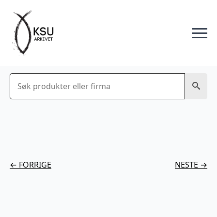
Søk
← FORRIGE
NESTE →